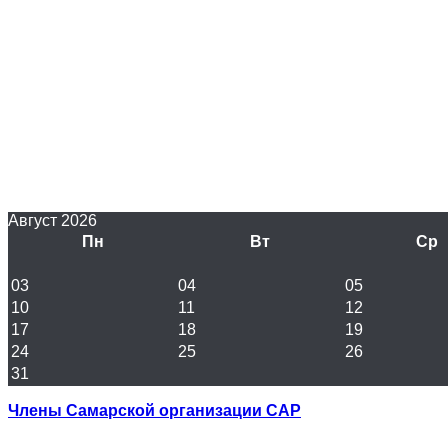
Август 2026
Пн
Вт
Ср
03
04
05
10
11
12
17
18
19
24
25
26
31
Члены Самарской организации САР