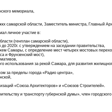
нского мемориала,
 жкх самарской области, Заместитель министра, Главный Ар
ал личное участие в:
ласти (генплан самарской области),
 до 2020г. с утверждением на заседании правительства,
хем Самары, с определение мест четырех мостовых переход
са и Фрунзенский мост),
рмативов,
о использования за рекой Самара, для развития жилищного
сом за пределы города «Радио центра»,
нской,
низаций «Союза Архитекторов» и «Союзов Строителей».
ительству и транспорту губернской думы», член городского