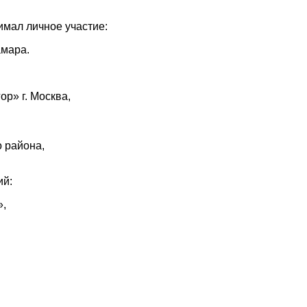
имал личное участие:
амара.
ор» г. Москва,
 района,
ий:
»,