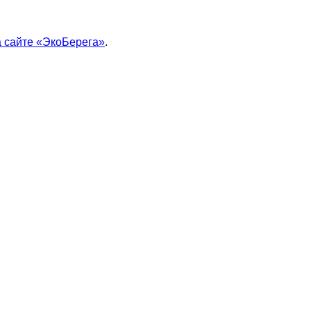
 сайте «ЭкоБерега»
.