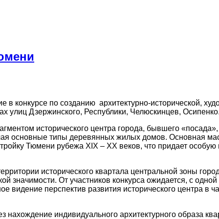
Тюмени
е в конкурсе по созданию архитектурно-исторической, ху
ах улиц Дзержинского, Республики, Челюскинцев, Осипенко
гментом исторического центра города, бывшего «посада», 
чая основные типы деревянных жилых домов. Основная мас
тройку Тюмени рубежа XIX – XX веков, что придает особую
территории исторического квартала центральной зоны горо
ой значимости. От участников конкурса ожидается, с одно
ное видение перспектив развития исторического центра в ч
рез нахождение индивидуального архитектурного образа кв