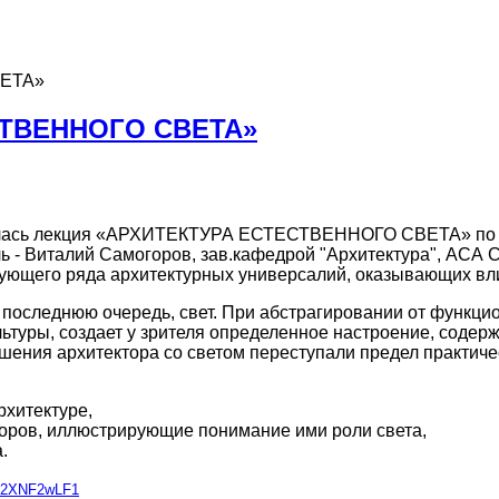
ВЕТА»
СТВЕННОГО СВЕТА»
тоялась лекция «АРХИТЕКТУРА ЕСТЕСТВЕННОГО СВЕТА» по 
 - Виталий Самогоров, зав.кафедрой "Архитектура", АСА С
твующего ряда архитектурных универсалий, оказывающих вли
в последнюю очередь, свет. При абстрагировании от функцио
льтуры, создает у зрителя определенное настроение, соде
шения архитектора со светом переступали предел практиче
рхитектуре,
торов, иллюстрирующие понимание ими роли света,
.
UH/2XNF2wLF1